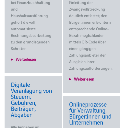
bei Finanzbuchhaltung
Einleitung der
und
Zwangsvollstreckung
Haushaltsausführung
deutlich entlastet; den
gehört die voll
Bürger:innen erleichtern
automatisierte
entsprechende Online-
Rechnungsbearbeitung
Bezahlmöglichkeiten
zu den grundlegenden
mittels QR-Code über
Schritten.
einen gängigen
Zahlungsanbieter den
Weiterlesen
Ausgleich ihrer
Zahlungsaufforderungen.
Weiterlesen
Digitale
Veranlagung von
Steuern,
Gebühren,
Onlineprozesse
Beiträgen,
für Verwaltung,
Abgaben
Bürger:innen und
Unternehmen
Alle Aufgaben im