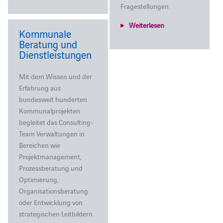
Fragestellungen.
Weiterlesen
Kommunale
Beratung und
Dienstleistungen
Mit dem Wissen und der
Erfahrung aus
bundesweit hunderten
Kommunalprojekten
begleitet das Consulting-
Team Verwaltungen in
Bereichen wie
Projektmanagement,
Prozessberatung und
Optimierung,
Organisationsberatung
oder Entwicklung von
strategischen Leitbildern.