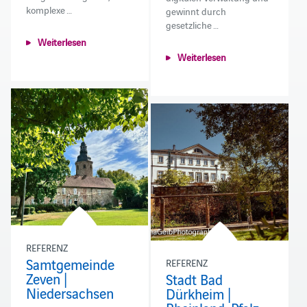
komplexe …
gewinnt durch
gesetzliche …
Weiterlesen
Weiterlesen
REFERENZ
Samtgemeinde
REFERENZ
Zeven |
Stadt Bad
Niedersachsen
Dürkheim |