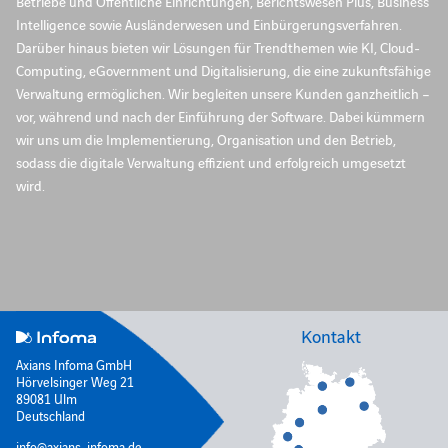
Betriebe und Öffentliche Einrichtungen, Berichtswesen Plus, Business
Intelligence sowie Ausländerwesen und Einbürgerungsverfahren.
Darüber hinaus bieten wir Lösungen für Trendthemen wie KI, Cloud-
Computing, eGovernment und Digitalisierung, die eine zukunftsfähige
Verwaltung ermöglichen. Wir begleiten unsere Kunden ganzheitlich –
vor, während und nach der Einführung der Software. Dabei kümmern
wir uns um die Implementierung, Organisation und den Betrieb,
sodass die digitale Verwaltung effizient und erfolgreich umgesetzt
wird.
Kontakt
Axians Infoma GmbH
Hörvelsinger Weg 21
89081 Ulm
Deutschland
info@axians-infoma.de