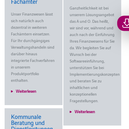
Fachämter
Ganzheitlichkeit ist bei
Unser Finanzwesen lässt
unserem Lösungsangebot
sich natürlich auch
das A und O. Das heißt,
dezentral in weiteren
wir sind vor, während und
Fachämtern einsetzen.
auch nach der Einführung
Für Ihr durchgängiges
Ihres Finanzwesens für Sie
Verwaltungshandeln sind
da. Wir begleiten Sie auf
darüber hinaus
Wunsch bei der
integrierte Fachverfahren
Softwareeinführung,
in unserem
unterstützen Sie bei
Produktportfolio
Implementierungskonzepten
enthalten.
und beraten Sie zu
inhaltlichen und
Weiterlesen
konzeptionellen
Fragestellungen.
Weiterlesen
Kommunale
Beratung und
Dienstleistungen