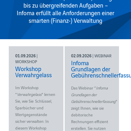
bis zu übergreifenden Aufgaben –
Infoma erfüllt alle Anforderungen einer
smarten (Finanz-) Verwaltung
01.09.2026
|
02.09.2026
| WEBINAR
WORKSHOP
Infoma
Workshop
Grundlagen der
Verwahrgelass
Gebührenschnellerfass
Im Workshop
Das Webinar "
Infoma
"
Verwahrgelass
" lernen
Grundlagen der
Sie, wie Sie
Schlüssel,
Gebührenschnellerfassung
"
Sparbücher und
zeigt Ihnen, wie sie
Wertgegenstände
debitorische
sicher verwalten: In
Rechnungen effizient
diesem Workshop
erstellen.
Sie nutzen