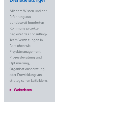
Mit dem Wissen und der
Erfahrung aus
bundesweit hunderten
Kommunalprojekten
begleitet das Consulting-
Team Verwaltungen in
Bereichen wie
Projektmanagement,
Prozessberatung und
Optimierung,
Organisationsberatung
oder Entwicklung von
strategischen Leitbildern.
Weiterlesen