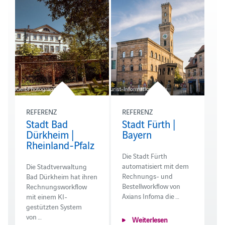
REFERENZ
REFERENZ
Stadt Bad
Stadt Fürth |
Dürkheim |
Bayern
Rheinland-Pfalz
Die Stadt Fürth
automatisiert mit dem
Die Stadtverwaltung
Rechnungs- und
Bad Dürkheim hat ihren
Bestellworkflow von
Rechnungsworkflow
Axians Infoma die …
mit einem KI-
gestützten System
von …
Weiterlesen