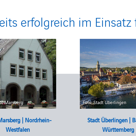
eits erfolgreich im Einsatz 
adt Marsberg
Foto: Stadt Überlingen
Marsberg | Nordrhein-
Stadt Überlingen | 
Westfalen
Württemberg