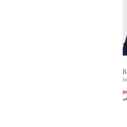
J
Se
ju
+