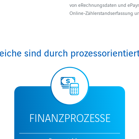
von eRechnungsdaten und ePaym
Online-Zählerstandserfassung und
iche sind durch prozessorientier
FINANZPROZESSE