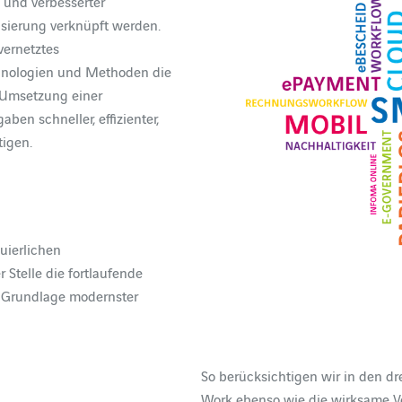
und verbesserter
lisierung verknüpft werden.
vernetztes
hnologien und Methoden die
e Umsetzung einer
ben schneller, effizienter,
tigen.
uierlichen
 Stelle die fortlaufende
f Grundlage modernster
So berücksichtigen wir in den 
Work ebenso wie die wirksame V