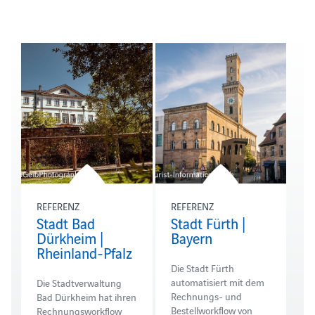
REFERENZ
REFERENZ
Stadt Bad
Stadt Fürth |
Dürkheim |
Bayern
Rheinland-Pfalz
Die Stadt Fürth
automatisiert mit dem
Die Stadtverwaltung
Rechnungs- und
Bad Dürkheim hat ihren
Bestellworkflow von
Rechnungsworkflow