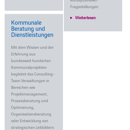
Fragestellungen.
Weiterlesen
Kommunale
Beratung und
Dienstleistungen
Mit dem Wissen und der
Erfahrung aus
bundesweit hunderten
Kommunalprojekten
begleitet das Consulting-
Team Verwaltungen in
Bereichen wie
Projektmanagement,
Prozessberatung und
Optimierung,
Organisationsberatung
oder Entwicklung von
strategischen Leitbildern.