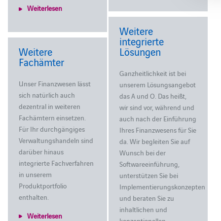
Weiterlesen
Weitere
integrierte
Weitere
Lösungen
Fachämter
Ganzheitlichkeit ist bei
Unser Finanzwesen lässt
unserem Lösungsangebot
sich natürlich auch
das A und O. Das heißt,
dezentral in weiteren
wir sind vor, während und
Fachämtern einsetzen.
auch nach der Einführung
Für Ihr durchgängiges
Ihres Finanzwesens für Sie
Verwaltungshandeln sind
da. Wir begleiten Sie auf
darüber hinaus
Wunsch bei der
integrierte Fachverfahren
Softwareeinführung,
in unserem
unterstützen Sie bei
Produktportfolio
Implementierungskonzepten
enthalten.
und beraten Sie zu
inhaltlichen und
Weiterlesen
konzeptionellen