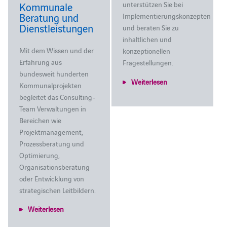
unterstützen Sie bei
Kommunale
Beratung und
Implementierungskonzepten
Dienstleistungen
und beraten Sie zu
inhaltlichen und
Mit dem Wissen und der
konzeptionellen
Erfahrung aus
Fragestellungen.
bundesweit hunderten
Weiterlesen
Kommunalprojekten
begleitet das Consulting-
Team Verwaltungen in
Bereichen wie
Projektmanagement,
Prozessberatung und
Optimierung,
Organisationsberatung
oder Entwicklung von
strategischen Leitbildern.
Weiterlesen