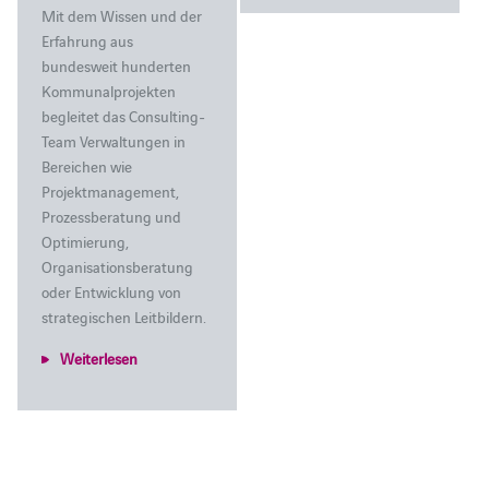
Mit dem Wissen und der
Erfahrung aus
bundesweit hunderten
Kommunalprojekten
begleitet das Consulting-
Team Verwaltungen in
Bereichen wie
Projektmanagement,
Prozessberatung und
Optimierung,
Organisationsberatung
oder Entwicklung von
strategischen Leitbildern.
Weiterlesen