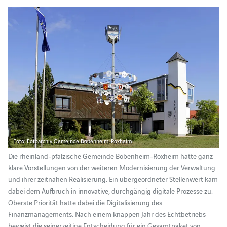
Foto: Fotoarchiv Gemeinde Bobenheim-Roxheim
Die rheinland-pfälzische Gemeinde Bobenheim-Roxheim hatte ganz
klare Vorstellungen von der weiteren Modernisierung der Verwaltung
und ihrer zeitnahen Realisierung. Ein übergeordneter Stellenwert kam
dabei dem Aufbruch in innovative, durchgängig digitale Prozesse zu.
Oberste Priorität hatte dabei die Digitalisierung des
Finanzmanagements. Nach einem knappen Jahr des Echtbetriebs
beweist die seinerzeitige Entscheidung für ein Gesamtpaket von