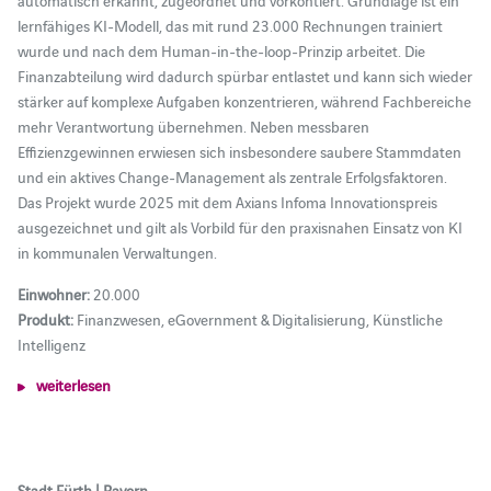
automatisch erkannt, zugeordnet und vorkontiert. Grundlage ist ein
lernfähiges KI-Modell, das mit rund 23.000 Rechnungen trainiert
wurde und nach dem Human-in-the-loop-Prinzip arbeitet. Die
Finanzabteilung wird dadurch spürbar entlastet und kann sich wieder
stärker auf komplexe Aufgaben konzentrieren, während Fachbereiche
mehr Verantwortung übernehmen. Neben messbaren
Effizienzgewinnen erwiesen sich insbesondere saubere Stammdaten
und ein aktives Change-Management als zentrale Erfolgsfaktoren.
Das Projekt wurde 2025 mit dem Axians Infoma Innovationspreis
ausgezeichnet und gilt als Vorbild für den praxisnahen Einsatz von KI
in kommunalen Verwaltungen.
Einwohner:
20.000
Produkt:
Finanzwesen, eGovernment & Digitalisierung, Künstliche
Intelligenz
weiterlesen
Stadt Fürth | Bayern