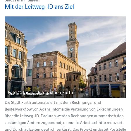
Mit der Leitweg-ID ans Ziel
Foto: Tourist-Information Fürth
Die Stadt Fürth automatisiert mit dem Rechnungs- und
Bestellworkflow von Axians Infoma die Verteilung von E‑Rechnungen
über die Leitweg‑ID. Dadurch werden Rechnungen automatisch den
zuständigen Ämtern zugeordnet, manuelle Arbeitsschritte reduziert
und Durchlaufzeiten deutlich verkürzt. Das Projekt entlastet Poststelle