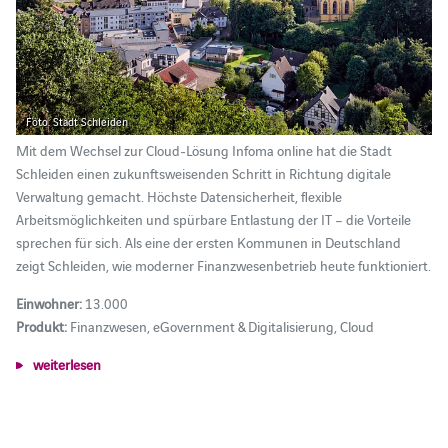
Foto: Stadt Schleiden
Mit dem Wechsel zur Cloud-Lösung Infoma online hat die Stadt
Schleiden einen zukunftsweisenden Schritt in Richtung digitale
Verwaltung gemacht. Höchste Datensicherheit, flexible
Arbeitsmöglichkeiten und spürbare Entlastung der IT – die Vorteile
sprechen für sich. Als eine der ersten Kommunen in Deutschland
zeigt Schleiden, wie moderner Finanzwesenbetrieb heute funktioniert.
Einwohner:
13.000
Produkt:
Finanzwesen, eGovernment & Digitalisierung, Cloud
weiterlesen