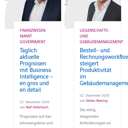
FINANZWESEN
,
LIEGENSCHAFTS-
SMART
UND
GOVERNMENT
GEBÄUDEMANAGEMENT
Täglich
Bestell- und
aktuelle
Rechnungsworkflo
Prognosen
steigert
mit Business
Produktivität
Intelligence –
im
en gros und
Gebäudemanageme
en detail
02. Dezember 2020
von
Stefan Beering
22. Dezember 2020
von
Ralf Hollerbach
Die stetig
Prognosen auf das
steigenden
Jahresergebnis und
Anforderungen an