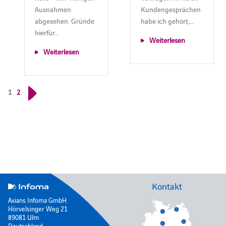
Ausnahmen
Kundengesprächen
abgesehen. Gründe
habe ich gehört,…
hierfür…
Weiterlesen
Weiterlesen
1
2
Kontakt
Axians Infoma GmbH
Hörvelsinger Weg 21
89081 Ulm
Deutschland