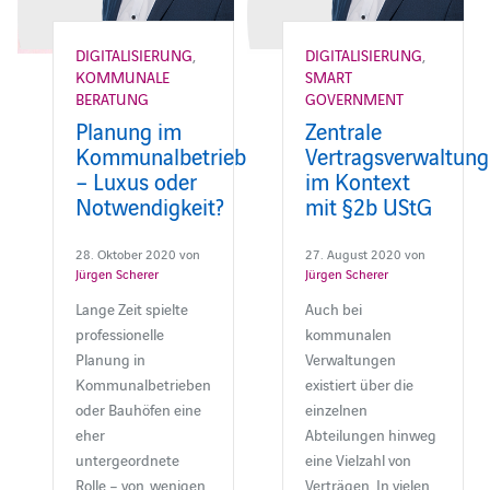
DIGITALISIERUNG
,
DIGITALISIERUNG
,
KOMMUNALE
SMART
BERATUNG
GOVERNMENT
Planung im
Zentrale
Kommunalbetrieb
Vertragsverwaltung
– Luxus oder
im Kontext
Notwendigkeit?
mit §2b UStG
28. Oktober 2020 von
27. August 2020 von
Jürgen Scherer
Jürgen Scherer
Lange Zeit spielte
Auch bei
professionelle
kommunalen
Planung in
Verwaltungen
Kommunalbetrieben
existiert über die
oder Bauhöfen eine
einzelnen
eher
Abteilungen hinweg
untergeordnete
eine Vielzahl von
Rolle – von wenigen
Verträgen. In vielen