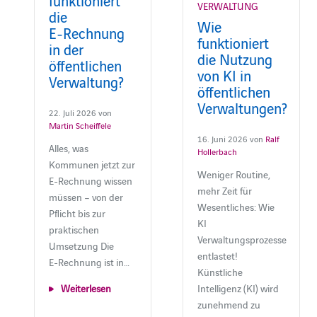
VERWALTUNG
die
Wie
E‑Rechnung
funktioniert
in der
die Nutzung
öffentlichen
von KI in
Verwaltung?
öffentlichen
Verwaltungen?
22. Juli 2026 von
Martin Scheiffele
16. Juni 2026 von
Ralf
Alles, was
Hollerbach
Kommunen jetzt zur
Weniger Routine,
E‑Rechnung wissen
mehr Zeit für
müssen – von der
Wesentliches: Wie
Pflicht bis zur
KI
praktischen
Verwaltungsprozesse
Umsetzung Die
entlastet!
E‑Rechnung ist in…
Künstliche
Intelligenz (KI) wird
Weiterlesen
zunehmend zu