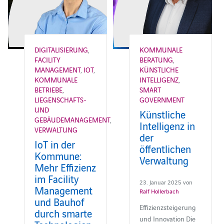
DIGITALISIERUNG
,
KOMMUNALE
FACILITY
BERATUNG
,
MANAGEMENT
,
IOT
,
KÜNSTLICHE
KOMMUNALE
INTELLIGENZ
,
BETRIEBE
,
SMART
LIEGENSCHAFTS-
GOVERNMENT
UND
Künstliche
GEBÄUDEMANAGEMENT
,
Intelligenz in
VERWALTUNG
der
IoT in der
öffentlichen
Kommune:
Verwaltung
Mehr Effizienz
im Facility
23. Januar 2025 von
Management
Ralf Hollerbach
und Bauhof
Effizienzsteigerung
durch smarte
und Innovation Die