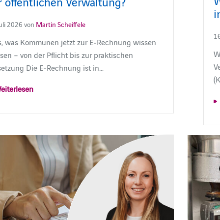
r öffentlichen Verwaltung?
i
Juli 2026 von
Martin Scheiffele
16
es, was Kommunen jetzt zur E‑Rechnung wissen
W
en – von der Pflicht bis zur praktischen
V
etzung Die E‑Rechnung ist in…
(
eiterlesen