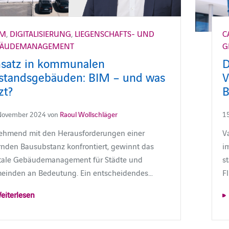
FM
,
DIGITALISIERUNG
,
LIEGENSCHAFTS- UND
C
BÄUDEMANAGEMENT
G
nsatz in kommunalen
D
standsgebäuden: BIM – und was
V
zt?
B
November 2024 von
Raoul Wollschläger
15
ehmend mit den Herausforderungen einer
V
rnden Bausubstanz konfrontiert, gewinnt das
i
itale Gebäudemanagement für Städte und
s
einden an Bedeutung. Ein entscheidendes…
F
eiterlesen