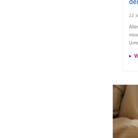
de
22. 
All
müss
Ums
W