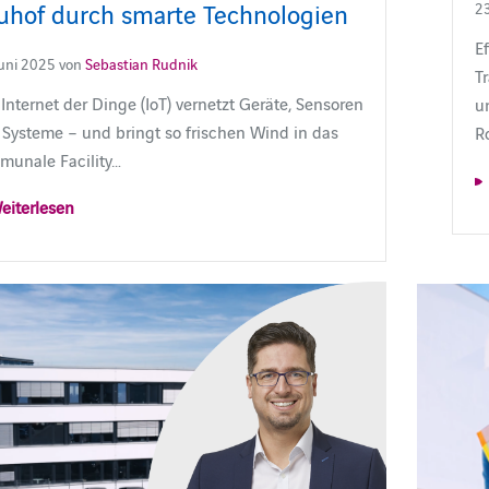
uhof durch smarte Technologien
23
E
Juni 2025 von
Sebastian Rudnik
T
Internet der Dinge (IoT) vernetzt Geräte, Sensoren
un
Systeme – und bringt so frischen Wind in das
Ro
munale Facility…
eiterlesen