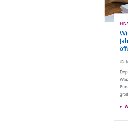
FIN
Wi
Jah
öf
31. 
Dopp
Was 
Bun
groß
W