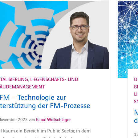
ITALISIERUNG
,
LIEGENSCHAFTS- UND
D
BÄUDEMANAGEMENT
B
L
FM – Technologie zur
S
terstützung der FM-Prozesse
M
d
November 2023 von
Raoul Wollschläger
 kaum ein Bereich im Public Sector, in dem
15