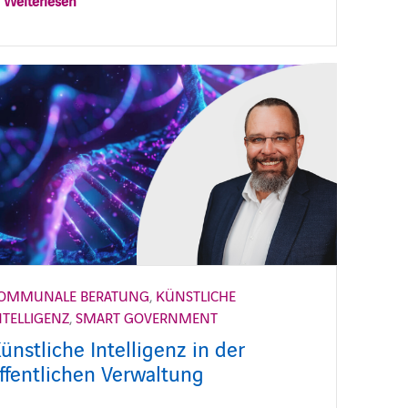
Weiterlesen
OMMUNALE BERATUNG
,
KÜNSTLICHE
NTELLIGENZ
,
SMART GOVERNMENT
ünstliche Intelligenz in der
ffentlichen Verwaltung