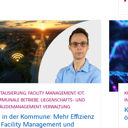
ITALISIERUNG
,
FACILITY MANAGEMENT
,
IOT
,
K
MUNALE BETRIEBE
,
LIEGENSCHAFTS- UND
I
BÄUDEMANAGEMENT
,
VERWALTUNG
K
T in der Kommune: Mehr Effizienz
ö
 Facility Management und