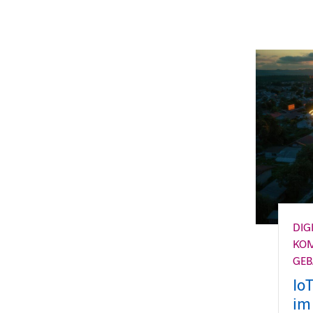
DIG
KOM
GE
Io
im