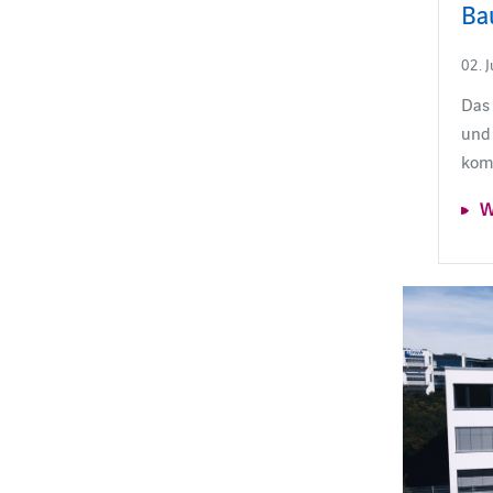
Ba
02. 
Das 
und 
kom
W