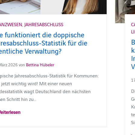
ANZWESEN
,
JAHRESABSCHLUSS
C
L
e funktioniert die doppische
B
resabschluss-Statistik für die
k
fentliche Verwaltung?
I
V
März 2026 von
Bettina Hübeler
ische Jahresabschluss‑Statistik für Kommunen:
17
jetzt wichtig wird! Mit einer neuen
D
desstatistik wagt Deutschland den nächsten
G
en Schritt hin zu…
K
eiterlesen
t
Si