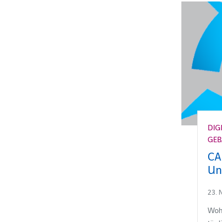
DIG
GE
CA
Un
23. 
Wohl