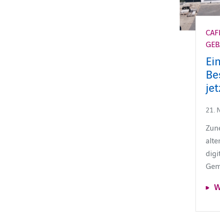
CA
GE
Ei
Be
jet
21. 
Zun
alte
dig
Gem
W