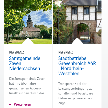
REFERENZ
REFERENZ
Samtgemeinde
Stadtbetriebe
Zeven |
Grevenbroich AöR
Niedersachsen
| Nordrhein-
Westfalen
Die Samtgemeinde Zeven
hat ihre über Jahre
Transparenz bei der
gewachsenen Access-
Leistungserbringung zu
Insellösungen durch das …
schaffen und belastbare
Daten zu generieren – im
Zuge …
Weiterlesen