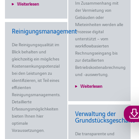
Im Zusammenhang mit
Weiterlesen
der Vermietung von
Gebäuden oder
Mieteinheiten werden alle
Reinigungsmanagement
Prozesse digital
unterstützt – vom
Die Reinigungsqualität im
workflowbasierten
Blick behalten und
Rechnungseingang bis
gleichzeitig ein mögliches
zur detaillierten
Kostensenkungspotenzial
Betriebskostenabrechnung
bei den Leistungen zu
und -auswertung.
identifizieren, ist Teil eines
Weiterlesen
effizienten
Reinigungsmanagements.
Detaillierte
Erfassungsmöglichkeiten
Verwaltung der
bieten Ihnen hier
Grundstücksgeschäfte
optimale
Voraussetzungen.
Die transparente und