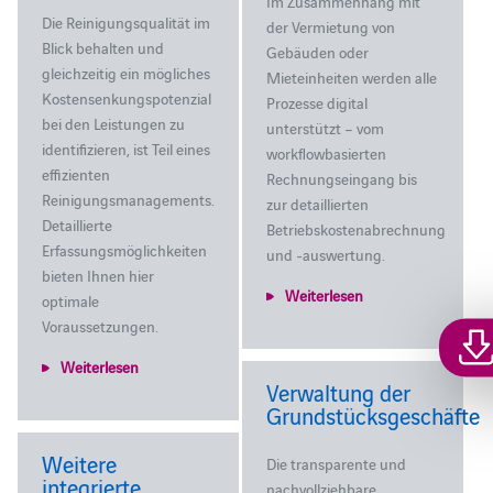
Im Zusammenhang mit
Die Reinigungsqualität im
der Vermietung von
Blick behalten und
Gebäuden oder
gleichzeitig ein mögliches
Mieteinheiten werden alle
Kostensenkungspotenzial
Prozesse digital
bei den Leistungen zu
unterstützt – vom
identifizieren, ist Teil eines
workflowbasierten
effizienten
Rechnungseingang bis
Reinigungsmanagements.
zur detaillierten
Detaillierte
Betriebskostenabrechnung
Erfassungsmöglichkeiten
und -auswertung.
bieten Ihnen hier
Weiterlesen
optimale
Voraussetzungen.
Weiterlesen
Verwaltung der
Grundstücksgeschäfte
Weitere
Die transparente und
integrierte
nachvollziehbare