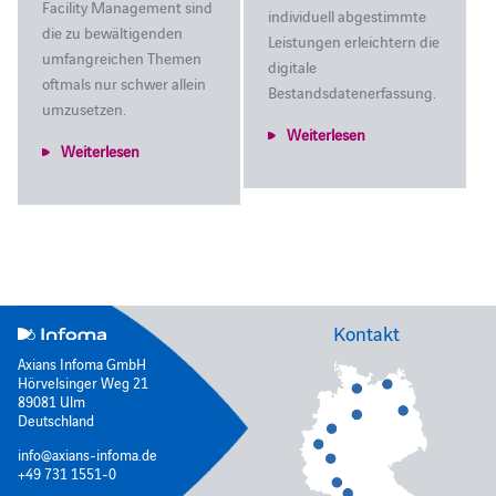
Facility Management sind
individuell abgestimmte
die zu bewältigenden
Leistungen erleichtern die
umfangreichen Themen
digitale
oftmals nur schwer allein
Bestandsdatenerfassung.
umzusetzen.
Weiterlesen
Weiterlesen
Kontakt
Axians Infoma GmbH
Hörvelsinger Weg 21
89081 Ulm
Deutschland
info@axians-infoma.de
+49 731 1551-0