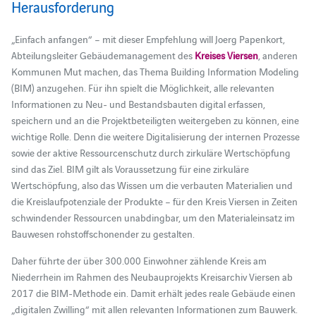
Herausforderung
„Einfach anfangen“ – mit dieser Empfehlung will Joerg Papenkort,
Abteilungsleiter Gebäudemanagement des
Kreises Viersen
, anderen
Kommunen Mut machen, das Thema Building Information Modeling
(BIM) anzugehen. Für ihn spielt die Möglichkeit, alle relevanten
Informationen zu Neu- und Bestandsbauten digital erfassen,
speichern und an die Projektbeteiligten weitergeben zu können, eine
wichtige Rolle. Denn die weitere Digitalisierung der internen Prozesse
sowie der aktive Ressourcenschutz durch zirkuläre Wertschöpfung
sind das Ziel. BIM gilt als Voraussetzung für eine zirkuläre
Wertschöpfung, also das Wissen um die verbauten Materialien und
die Kreislaufpotenziale der Produkte – für den Kreis Viersen in Zeiten
schwindender Ressourcen unabdingbar, um den Materialeinsatz im
Bauwesen rohstoffschonender zu gestalten.
Daher führte der über 300.000 Einwohner zählende Kreis am
Niederrhein im Rahmen des Neubauprojekts Kreisarchiv Viersen ab
2017 die BIM-Methode ein. Damit erhält jedes reale Gebäude einen
„digitalen Zwilling“ mit allen relevanten Informationen zum Bauwerk.