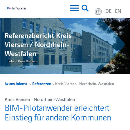
DE
EN
Referenzbericht Kreis
Viersen / Nordrhein-
Westfalen
Foto © Kreis Viersen
Axians Infoma
>
Referenzen
> Kreis Viersen | Nordrhein-Westfalen
Kreis Viersen | Nordrhein-Westfalen
BIM-Pilotanwender erleichtert
Einstieg für andere Kommunen