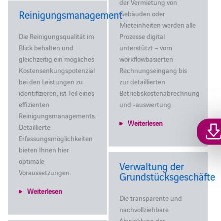
der Vermietung von
Reinigungsmanagement
Gebäuden oder
Mieteinheiten werden alle
Die Reinigungsqualität im
Prozesse digital
Blick behalten und
unterstützt – vom
gleichzeitig ein mögliches
workflowbasierten
Kostensenkungspotenzial
Rechnungseingang bis
bei den Leistungen zu
zur detaillierten
identifizieren, ist Teil eines
Betriebskostenabrechnung
effizienten
und -auswertung.
Reinigungsmanagements.
Weiterlesen
Detaillierte
Erfassungsmöglichkeiten
bieten Ihnen hier
optimale
Verwaltung der
Voraussetzungen.
Grundstücksgeschäfte
Weiterlesen
Die transparente und
nachvollziehbare
Abwicklung der