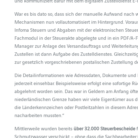
und kommuniziert dafür mit dem digitalen Zustelldienst E-
War es bis dato so, dass sich der manuelle Aufwand nach wi
Mechanismen nun vollautomatisiert im Hintergrund. Vora
Infoma Steuern und Abgaben mit der elektronischen Steue
Fachmodul in der Steuerakte abgelegte und in ein PDF/A-F
Manager zur Anlage des Versandauftrags und Weiterleitung
Zustellen ist dann Aufgabe des Zustelldienstes. Gleichzeit
zur gesetzlich vorgeschriebenen postalischen Zustellung de
Die Detailinformationen wie Adressdaten, Dokumente und 
jederzeit einsehbar. Beispielsweise erfolgt eine sofortige 
abgelehnt worden sein. Das war in Geldern am Anfang öfter
niederländischen Grenze haben wir viele Eigentümer aus d
die Länderkennzeichen oder Postleitzahlen in diesem Adress
nacharbeiten mussten.“
Mittlerweile wurden bereits
über 32.000 Steuerbescheide
f
Schmutzwasser verschickt – ohne dass die Sachbearbeiter: