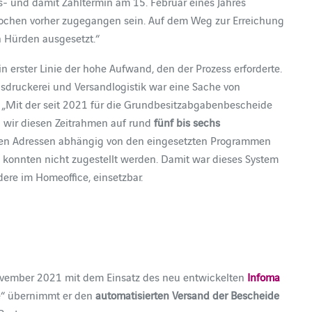
ts- und damit Zahltermin am 15. Februar eines Jahres
ochen vorher zugegangen sein. Auf dem Weg zur Erreichung
en Hürden ausgesetzt.“
n erster Linie der hohe Aufwand, den der Prozess erforderte.
usdruckerei und Versandlogistik war eine Sache von
 „Mit der seit 2021 für die Grundbesitzabgabenbescheide
 wir diesen Zeitrahmen auf rund
fünf bis sechs
 den Adressen abhängig von den eingesetzten Programmen
konnten nicht zugestellt werden. Damit war dieses System
dere im Homeoffice, einsetzbar.
ovember 2021 mit dem Einsatz des neu entwickelten
Infoma
de“ übernimmt er den
automatisierten Versand der Bescheide