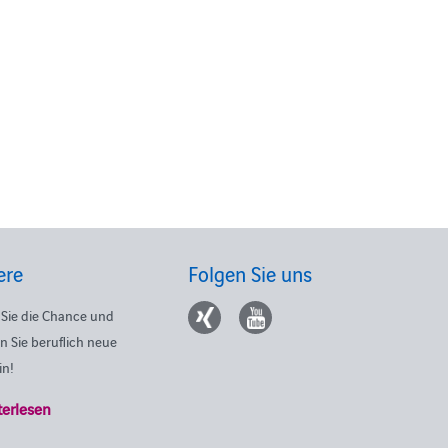
ere
Folgen Sie uns
Sie die Chance und
n Sie beruflich neue
in!
terlesen