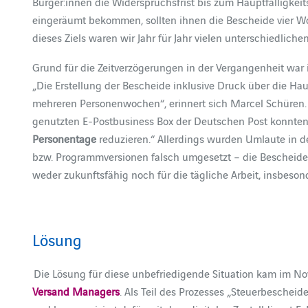
Bürger:innen die Widerspruchsfrist bis zum Hauptfälligkei
eingeräumt bekommen, sollten ihnen die Bescheide vier W
dieses Ziels waren wir Jahr für Jahr vielen unterschiedlich
Grund für die Zeitverzögerungen in der Vergangenheit war i
„Die Erstellung der Bescheide inklusive Druck über die Ha
mehreren Personenwochen“, erinnert sich Marcel Schüren.
genutzten E-Postbusiness Box der Deutschen Post konnten
Personentage
reduzieren.“ Allerdings wurden Umlaute in
bzw. Programmversionen falsch umgesetzt – die Bescheide 
weder zukunftsfähig noch für die tägliche Arbeit, insbeson
Lösung
Die Lösung für diese unbefriedigende Situation kam im N
Versand Managers
. Als Teil des Prozesses „Steuerbeschei