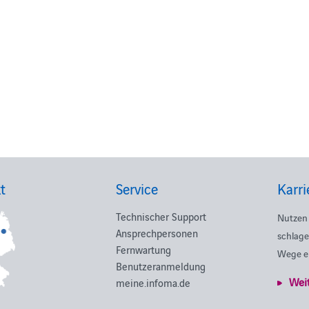
t
Service
Karri
Technischer Support
Nutzen 
Ansprechpersonen
schlage
Fernwartung
Wege e
Benutzeranmeldung
Wei
meine.infoma.de