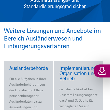
Standardisierungsgrad sicher.
Weitere Lösungen und Angebote im
Bereich Ausländerwesen und
Einbürgerungsverfahren
Ausländerbehörde
Implementierung,
Organisation und
Betrieb
Für alle Aufgaben in Ihrer
Ausländerbehörde – von
Ganzheitlichkeit ist bei
der Eingabe und Pflege
unserem Lösungsangebot
personenbezogener
das A und O. Das heißt,
Ausländerdaten bis zu
wir begleiten Sie auf
Auswertungen und