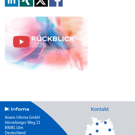
Kontakt
Axians Infoma GmbH
Hörvelsinger Weg 21
89081 Ulm
Deutschland