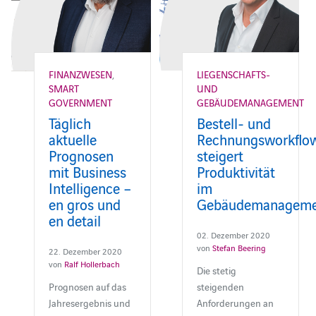
FINANZWESEN
,
LIEGENSCHAFTS-
SMART
UND
GOVERNMENT
GEBÄUDEMANAGEMENT
Täglich
Bestell- und
aktuelle
Rechnungsworkflo
Prognosen
steigert
mit Business
Produktivität
Intelligence –
im
en gros und
Gebäudemanageme
en detail
02. Dezember 2020
von
Stefan Beering
22. Dezember 2020
von
Ralf Hollerbach
Die stetig
Prognosen auf das
steigenden
Jahresergebnis und
Anforderungen an