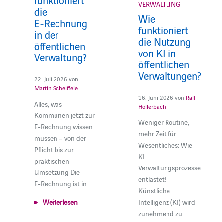
VERWALTUNG
die
Wie
E‑Rechnung
funktioniert
in der
die Nutzung
öffentlichen
von KI in
Verwaltung?
öffentlichen
Verwaltungen?
22. Juli 2026 von
Martin Scheiffele
16. Juni 2026 von
Ralf
Alles, was
Hollerbach
Kommunen jetzt zur
Weniger Routine,
E‑Rechnung wissen
mehr Zeit für
müssen – von der
Wesentliches: Wie
Pflicht bis zur
KI
praktischen
Verwaltungsprozesse
Umsetzung Die
entlastet!
E‑Rechnung ist in…
Künstliche
Intelligenz (KI) wird
Weiterlesen
zunehmend zu