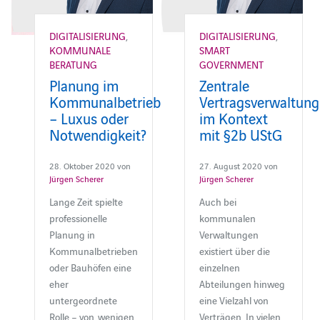
DIGITALISIERUNG
,
DIGITALISIERUNG
,
KOMMUNALE
SMART
BERATUNG
GOVERNMENT
Planung im
Zentrale
Kommunalbetrieb
Vertragsverwaltung
– Luxus oder
im Kontext
Notwendigkeit?
mit §2b UStG
28. Oktober 2020 von
27. August 2020 von
Jürgen Scherer
Jürgen Scherer
Lange Zeit spielte
Auch bei
professionelle
kommunalen
Planung in
Verwaltungen
Kommunalbetrieben
existiert über die
oder Bauhöfen eine
einzelnen
eher
Abteilungen hinweg
untergeordnete
eine Vielzahl von
Rolle – von wenigen
Verträgen. In vielen