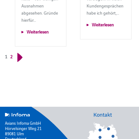
Ausnahmen
Kundengesprächen
abgesehen. Gründe
habe ich gehört,…
hierfür…
Weiterlesen
Weiterlesen
1
2
Kontakt
Axians Infoma GmbH
Hörvelsinger Weg 21
89081 Ulm
Deutschland