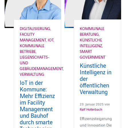
DIGITALISIERUNG
,
KOMMUNALE
FACILITY
BERATUNG
,
MANAGEMENT
,
IOT
,
KÜNSTLICHE
KOMMUNALE
INTELLIGENZ
,
BETRIEBE
,
SMART
LIEGENSCHAFTS-
GOVERNMENT
UND
Künstliche
GEBÄUDEMANAGEMENT
,
Intelligenz in
VERWALTUNG
der
IoT in der
öffentlichen
Kommune:
Verwaltung
Mehr Effizienz
im Facility
23. Januar 2025 von
Management
Ralf Hollerbach
und Bauhof
Effizienzsteigerung
durch smarte
und Innovation Die