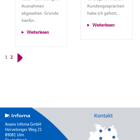
Ausnahmen
Kundengesprächen
abgesehen. Gründe
habe ich gehört,…
hierfür…
Weiterlesen
Weiterlesen
1
2
Kontakt
Axians Infoma GmbH
Hörvelsinger Weg 21
89081 Ulm
Deutschland