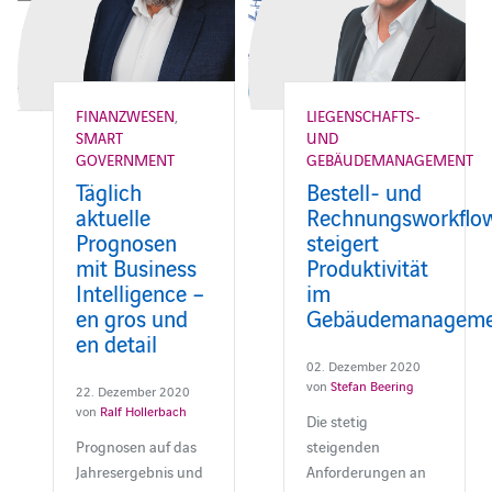
FINANZWESEN
,
LIEGENSCHAFTS-
SMART
UND
GOVERNMENT
GEBÄUDEMANAGEMENT
Täglich
Bestell- und
aktuelle
Rechnungsworkflo
Prognosen
steigert
mit Business
Produktivität
Intelligence –
im
en gros und
Gebäudemanageme
en detail
02. Dezember 2020
von
Stefan Beering
22. Dezember 2020
von
Ralf Hollerbach
Die stetig
Prognosen auf das
steigenden
Jahresergebnis und
Anforderungen an