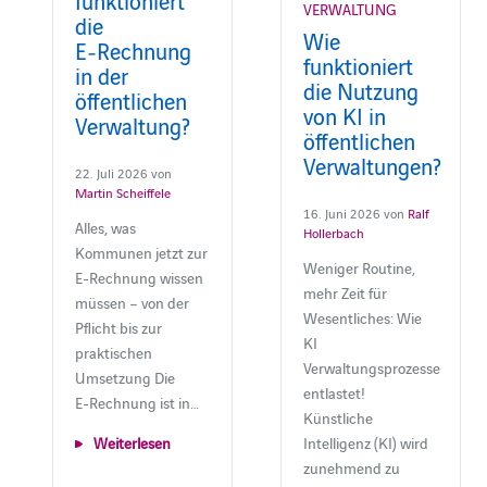
VERWALTUNG
die
Wie
E‑Rechnung
funktioniert
in der
die Nutzung
öffentlichen
von KI in
Verwaltung?
öffentlichen
Verwaltungen?
22. Juli 2026 von
Martin Scheiffele
16. Juni 2026 von
Ralf
Alles, was
Hollerbach
Kommunen jetzt zur
Weniger Routine,
E‑Rechnung wissen
mehr Zeit für
müssen – von der
Wesentliches: Wie
Pflicht bis zur
KI
praktischen
Verwaltungsprozesse
Umsetzung Die
entlastet!
E‑Rechnung ist in…
Künstliche
Intelligenz (KI) wird
Weiterlesen
zunehmend zu