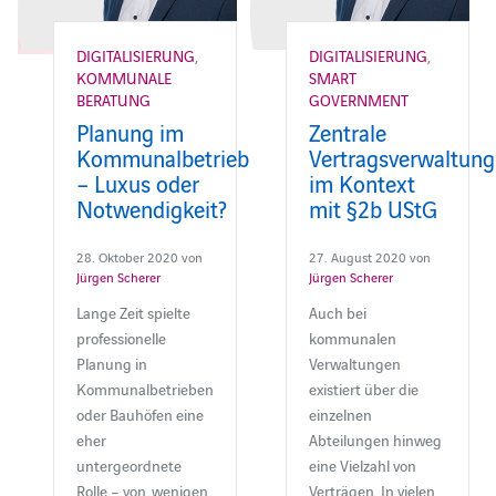
DIGITALISIERUNG
,
DIGITALISIERUNG
,
KOMMUNALE
SMART
BERATUNG
GOVERNMENT
Planung im
Zentrale
Kommunalbetrieb
Vertragsverwaltung
– Luxus oder
im Kontext
Notwendigkeit?
mit §2b UStG
28. Oktober 2020 von
27. August 2020 von
Jürgen Scherer
Jürgen Scherer
Lange Zeit spielte
Auch bei
professionelle
kommunalen
Planung in
Verwaltungen
Kommunalbetrieben
existiert über die
oder Bauhöfen eine
einzelnen
eher
Abteilungen hinweg
untergeordnete
eine Vielzahl von
Rolle – von wenigen
Verträgen. In vielen