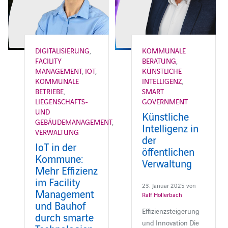
DIGITALISIERUNG
,
KOMMUNALE
FACILITY
BERATUNG
,
MANAGEMENT
,
IOT
,
KÜNSTLICHE
KOMMUNALE
INTELLIGENZ
,
BETRIEBE
,
SMART
LIEGENSCHAFTS-
GOVERNMENT
UND
Künstliche
GEBÄUDEMANAGEMENT
,
Intelligenz in
VERWALTUNG
der
IoT in der
öffentlichen
Kommune:
Verwaltung
Mehr Effizienz
im Facility
23. Januar 2025 von
Management
Ralf Hollerbach
und Bauhof
Effizienzsteigerung
durch smarte
und Innovation Die