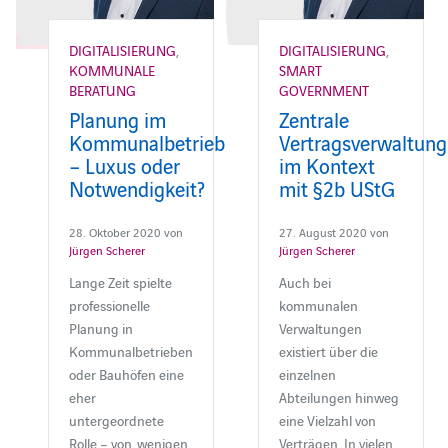
DIGITALISIERUNG
,
DIGITALISIERUNG
,
KOMMUNALE
SMART
BERATUNG
GOVERNMENT
Planung im
Zentrale
Kommunalbetrieb
Vertragsverwaltung
– Luxus oder
im Kontext
Notwendigkeit?
mit §2b UStG
28. Oktober 2020 von
27. August 2020 von
Jürgen Scherer
Jürgen Scherer
Lange Zeit spielte
Auch bei
professionelle
kommunalen
Planung in
Verwaltungen
Kommunalbetrieben
existiert über die
oder Bauhöfen eine
einzelnen
eher
Abteilungen hinweg
untergeordnete
eine Vielzahl von
Rolle – von wenigen
Verträgen. In vielen