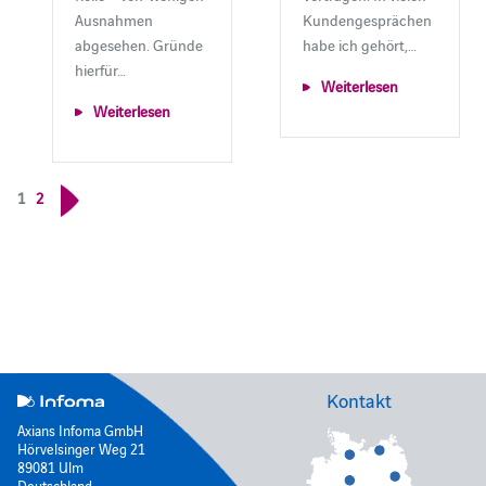
Ausnahmen
Kundengesprächen
abgesehen. Gründe
habe ich gehört,…
hierfür…
Weiterlesen
Weiterlesen
1
2
Kontakt
Axians Infoma GmbH
Hörvelsinger Weg 21
89081 Ulm
Deutschland