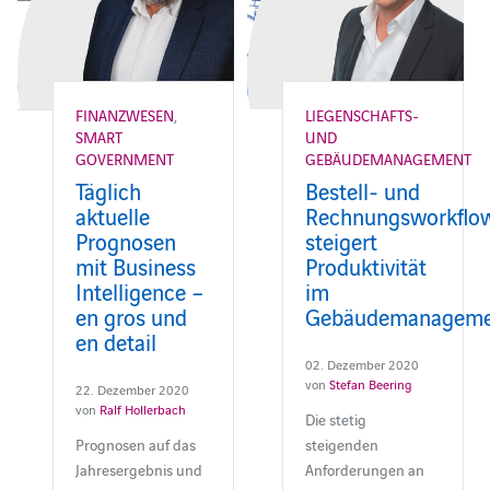
FINANZWESEN
,
LIEGENSCHAFTS-
SMART
UND
GOVERNMENT
GEBÄUDEMANAGEMENT
Täglich
Bestell- und
aktuelle
Rechnungsworkflo
Prognosen
steigert
mit Business
Produktivität
Intelligence –
im
en gros und
Gebäudemanageme
en detail
02. Dezember 2020
von
Stefan Beering
22. Dezember 2020
von
Ralf Hollerbach
Die stetig
Prognosen auf das
steigenden
Jahresergebnis und
Anforderungen an