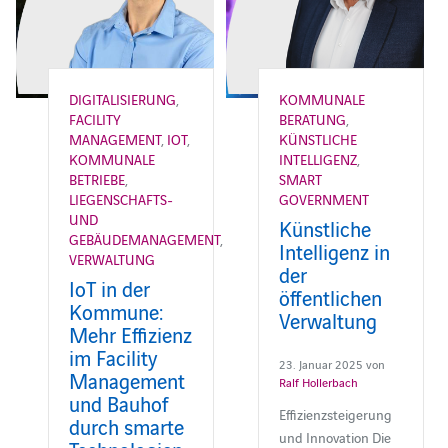
DIGITALISIERUNG
,
KOMMUNALE
FACILITY
BERATUNG
,
MANAGEMENT
,
IOT
,
KÜNSTLICHE
KOMMUNALE
INTELLIGENZ
,
BETRIEBE
,
SMART
LIEGENSCHAFTS-
GOVERNMENT
UND
Künstliche
GEBÄUDEMANAGEMENT
,
Intelligenz in
VERWALTUNG
der
IoT in der
öffentlichen
Kommune:
Verwaltung
Mehr Effizienz
im Facility
23. Januar 2025 von
Management
Ralf Hollerbach
und Bauhof
Effizienzsteigerung
durch smarte
und Innovation Die