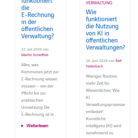
VERWALTUNG
die
Wie
E‑Rechnung
funktioniert
in der
die Nutzung
öffentlichen
von KI in
Verwaltung?
öffentlichen
Verwaltungen?
22. Juli 2026 von
Martin Scheiffele
16. Juni 2026 von
Ralf
Alles, was
Hollerbach
Kommunen jetzt zur
Weniger Routine,
E‑Rechnung wissen
mehr Zeit für
müssen – von der
Wesentliches: Wie
Pflicht bis zur
KI
praktischen
Verwaltungsprozesse
Umsetzung Die
entlastet!
E‑Rechnung ist in…
Künstliche
Intelligenz (KI) wird
Weiterlesen
zunehmend zu