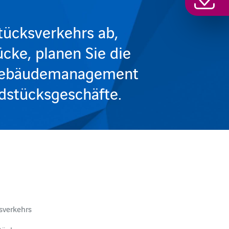
tücksverkehrs ab,
cke, planen Sie die
 Gebäudemanagement
ndstücksgeschäfte.
sverkehrs