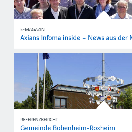
E-MAGAZIN
Axians Infoma inside – News aus der 
REFERENZBERICHT
Gemeinde Bobenheim-Roxheim