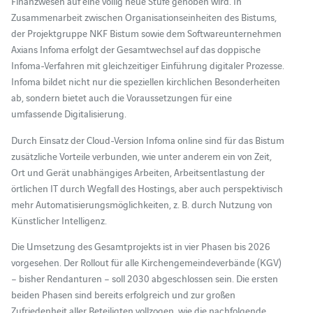
Finanzwesen auf eine völlig neue Stufe gehoben wird. In
Zusammenarbeit zwischen Organisationseinheiten des Bistums,
der Projektgruppe NKF Bistum sowie dem Softwareunternehmen
Axians Infoma erfolgt der Gesamtwechsel auf das doppische
Infoma-Verfahren mit gleichzeitiger Einführung digitaler Prozesse.
Infoma bildet nicht nur die speziellen kirchlichen Besonderheiten
ab, sondern bietet auch die Voraussetzungen für eine
umfassende Digitalisierung.
Durch Einsatz der Cloud-Version Infoma online sind für das Bistum
zusätzliche Vorteile verbunden, wie unter anderem ein von Zeit,
Ort und Gerät unabhängiges Arbeiten, Arbeitsentlastung der
örtlichen IT durch Wegfall des Hostings, aber auch perspektivisch
mehr Automatisierungsmöglichkeiten, z. B. durch Nutzung von
Künstlicher Intelligenz.
Die Umsetzung des Gesamtprojekts ist in vier Phasen bis 2026
vorgesehen. Der Rollout für alle Kirchengemeindeverbände (KGV)
– bisher Rendanturen – soll 2030 abgeschlossen sein. Die ersten
beiden Phasen sind bereits erfolgreich und zur großen
Zufriedenheit aller Beteiligten vollzogen, wie die nachfolgende