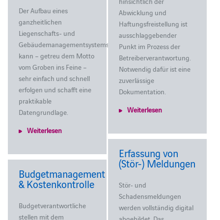
hinsichtlich der
Der Aufbau eines
Abwicklung und
ganzheitlichen
Haftungsfreistellung ist
Liegenschafts- und
ausschlaggebender
Gebäudemanagementsystems
Punkt im Prozess der
kann – getreu dem Motto
Betreiberverantwortung.
vom Groben ins Feine –
Notwendig dafür ist eine
sehr einfach und schnell
zuverlässige
erfolgen und schafft eine
Dokumentation.
praktikable
Weiterlesen
Datengrundlage.
Weiterlesen
Erfassung von
(Stör-) Meldungen
Budgetmanagement
& Kostenkontrolle
Stör- und
Schadensmeldungen
Budgetverantwortliche
werden vollständig digital
stellen mit dem
abgebildet. Das