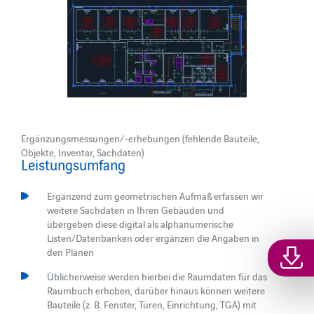
Ergänzungsmessungen/-erhebungen (fehlende Bauteile,
Objekte, Inventar, Sachdaten)
Leistungsumfang
Ergänzend zum geometrischen Aufmaß erfassen wir
weitere Sachdaten in Ihren Gebäuden und
übergeben diese digital als alphanumerische
Listen/Datenbanken oder ergänzen die Angaben in
den Plänen
Üblicherweise werden hierbei die Raumdaten für das
Raumbuch erhoben, darüber hinaus können weitere
Bauteile (z. B. Fenster, Türen, Einrichtung, TGA) mit