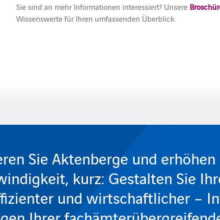
Sie sind an mehr Informationen interessiert? Unsere
Broschür
Wissenswerte für Ihren umfassenden Überblick.
ren Sie Aktenberge und erhöhen 
ndigkeit, kurz: Gestalten Sie Ih
fizienter und wirtschaftlicher – In
gen Ihrer fachämterübergreifen