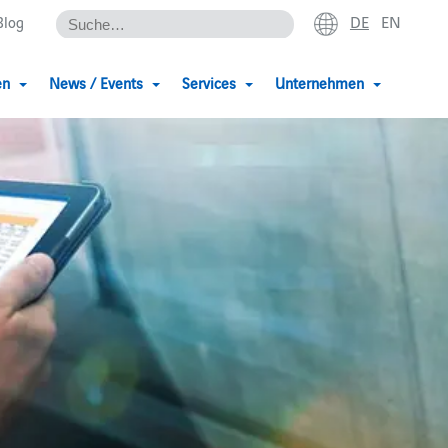
DE
EN
Blog
en
News / Events
Services
Unternehmen