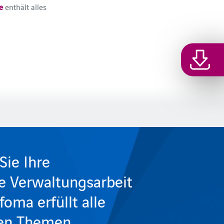
e
enthält alles
Sie Ihre
re Verwaltungsarbeit
foma erfüllt alle
den Themen.