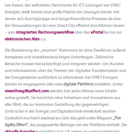
von Axians, der weltweiten Dachmarke für ICT-Lösungen von VINCI
Energies, stellt bereits eine große Palette von Lösungen bereit, mit
denen sich durchgängige und bürgerfreundliche Prozesse als eine
der Voraussetzungen für eine Smart City effizient durchführen lassen
– vom
integrierten Rechnungsworkflow
über das
ePortal
bis hin zur
elektronischen Akte
u.a.
Die Realisierung der „smarten“ Kommune ist ohne Zweifel ein äußerst
komplexes und investitionsträchtiges Unterfangen. Zahlreiche
Bereiche müssen berücksichtigt und integriert werden. Um Kunden
und Interessenten über die Themen der digitalen Transformation und
der Energiewende ausführlich zu informieren, hat VINCI Energies
bereits im vergangenen Jahr eine
digitale Plattform
installiert. Unter
www.theagilityeffect.com
werden hier jeden Monat neue Inhalte
online gestellt. Sie berichten über Initiativen und Innovationen aus
aller Welt, die zur konkreten Gestaltung der gegenwärtigen
Umbrüche in der Energie und Digitaltechnik entwickelt wurden.
Zusätzlich erscheint zweimal pro Jahr das gedruckte Magazin
„The
Agility Effect“
, das ausgewählte Beiträge von der Plattform enthält. Die
aktuelle Ausgabe
beschäftigt sich z.B. neben so unterschiedlichen