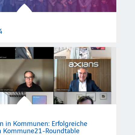
4
en in Kommunen: Erfolgreiche
eim Kommune21-Roundtable