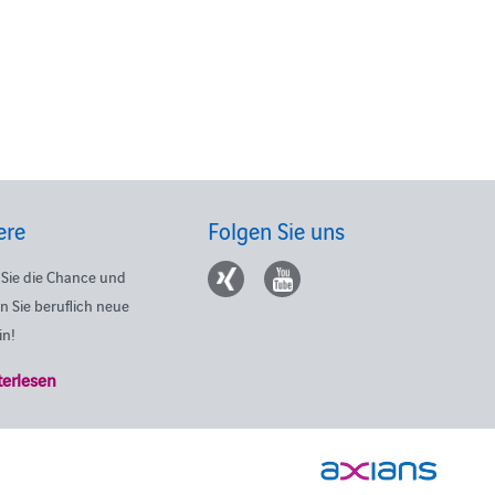
ere
Folgen Sie uns
Sie die Chance und
n Sie beruflich neue
in!
terlesen