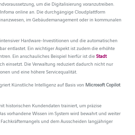
ndvoraussetzung, um die Digitalisierung voranzutreiben.
 Infoma online an. Die durchgängige Cloudplattform
m Finanzwesen, im Gebäudemanagement oder in kommunalen
nintensiver Hardware-Investitionen und die automatischen
 entlastet. Ein wichtiger Aspekt ist zudem die erhöhte
tren. Ein anschauliches Beispiel hierfür ist die
Stadt
eich einsetzt. Die Verwaltung reduziert dadurch nicht nur
ionen und eine höhere Servicequalität.
riert Künstliche Intelligenz auf Basis von
Microsoft Copilot
it historischen Kundendaten trainiert, um präzise
 Das vorhandene Wissen im System wird bewahrt und weiter
es Fachkräftemangels und dem Ausscheiden langjähriger