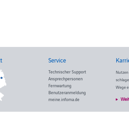
t
Service
Karri
Technischer Support
Nutzen 
Ansprechpersonen
schlage
Fernwartung
Wege e
Benutzeranmeldung
Wei
meine.infoma.de