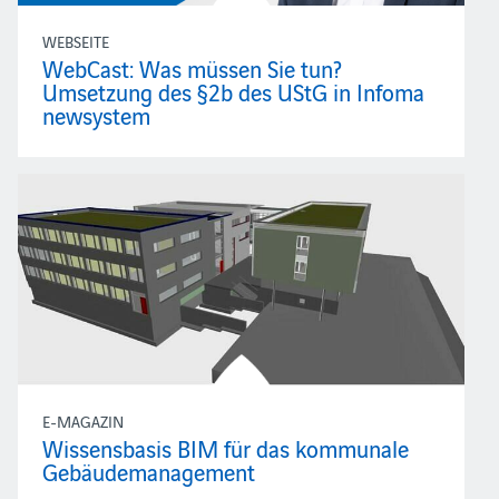
WEBSEITE
WebCast: Was müssen Sie tun?
Umsetzung des §2b des UStG in Infoma
newsystem
E-MAGAZIN
Wissensbasis BIM für das kommunale
Gebäudemanagement