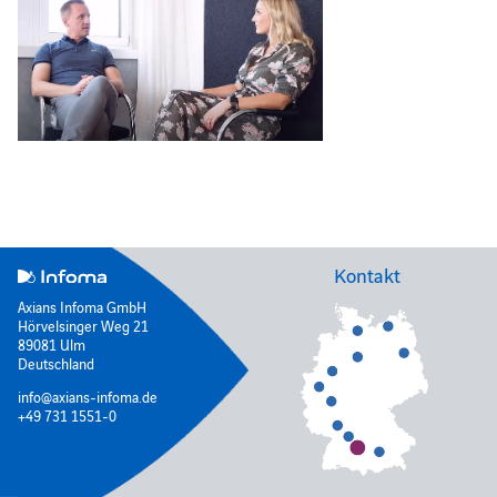
Kontakt
Axians Infoma GmbH
Hörvelsinger Weg 21
89081 Ulm
Deutschland
info@axians-infoma.de
+49 731 1551-0