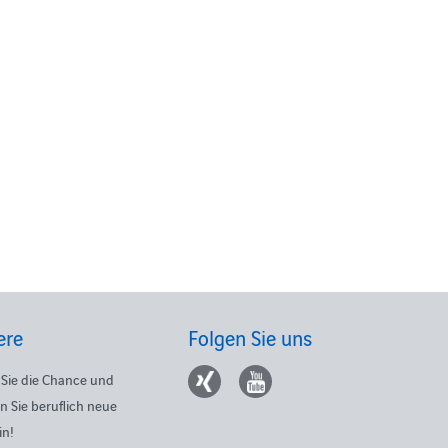
ere
Folgen Sie uns
Sie die Chance und
n Sie beruflich neue
in!