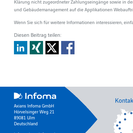
Klärung nicht zugeordneter Zahlungseingänge sowie in d
und Gebäudemanagement auf die Applikationen Webauftr
Wenn Sie sich für weitere Informationen interessieren, einf
Diesen Beitrag teilen:
Kontak
Axians Infoma GmbH
Hörvelsinger Weg 21
89081 Ulm
Deutschland