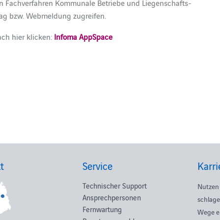
en Fachverfahren Kommunale Betriebe und Liegenschafts-
ag bzw. Webmeldung zugreifen.
ach hier klicken:
Infoma AppSpace
t
Service
Karri
Technischer Support
Nutzen 
Ansprechpersonen
schlage
Fernwartung
Wege e