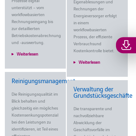
Prozesse digital
Eigenablesungen und
unterstützt – vom
Rechnungen der
workflowbasierten
Energieversorger erfolgt
Rechnungseingang bis
in einem
zur detaillierten
workflowbasierten
Betriebskostenabrechnung
Prozess, der effiziente
und -auswertung.
Verbrauchsund
Kostenkontrolle bietet.
Weiterlesen
Weiterlesen
Reinigungsmanagement
Verwaltung der
Die Reinigungsqualität im
Grundstücksgeschäfte
Blick behalten und
gleichzeitig ein mögliches
Die transparente und
Kostensenkungspotenzial
nachvollziehbare
bei den Leistungen zu
Abwicklung der
identifizieren, ist Teil eines
Geschäftsvorfälle im
effizienten