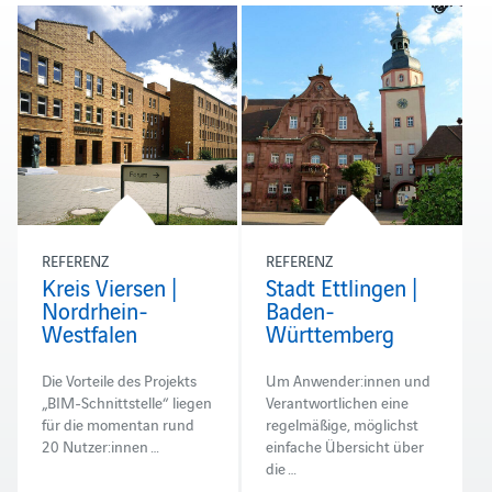
REFERENZ
REFERENZ
Kreis Viersen |
Stadt Ettlingen |
Nordrhein-
Baden-
Westfalen
Württemberg
Die Vorteile des Projekts
Um Anwender:innen und
„BIM-Schnittstelle“ liegen
Verantwortlichen eine
für die momentan rund
regelmäßige, möglichst
20 Nutzer:innen …
einfache Übersicht über
die …