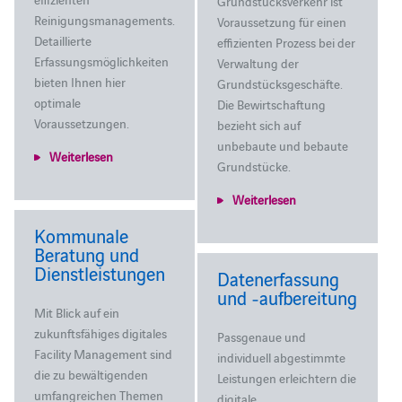
Grundstücksverkehr ist
Reinigungsmanagements.
Voraussetzung für einen
Detaillierte
effizienten Prozess bei der
Erfassungsmöglichkeiten
Verwaltung der
bieten Ihnen hier
Grundstücksgeschäfte.
optimale
Die Bewirtschaftung
Voraussetzungen.
bezieht sich auf
unbebaute und bebaute
Weiterlesen
Grundstücke.
Weiterlesen
Kommunale
Beratung und
Dienstleistungen
Datenerfassung
und ‑aufbereitung
Mit Blick auf ein
zukunftsfähiges digitales
Passgenaue und
Facility Management sind
individuell abgestimmte
die zu bewältigenden
Leistungen erleichtern die
umfangreichen Themen
digitale