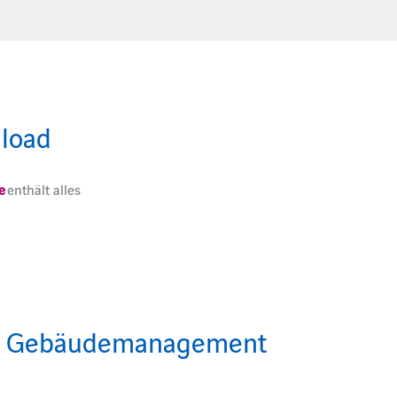
load
re
enthält alles
und Gebäudemanagement