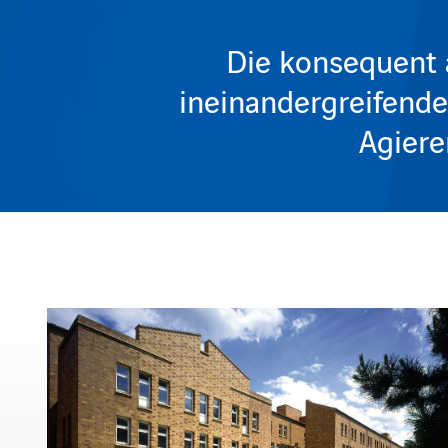
Die konsequent 
ineinandergreifend
Agiere