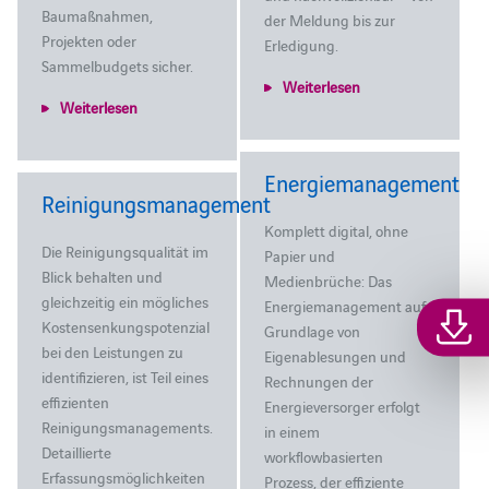
Baumaßnahmen,
der Meldung bis zur
Projekten oder
Erledigung.
Sammelbudgets sicher.
Weiterlesen
Weiterlesen
Energiemanagement
Reinigungsmanagement
Komplett digital, ohne
Die Reinigungsqualität im
Papier und
Blick behalten und
Medienbrüche: Das
gleichzeitig ein mögliches
Energiemanagement auf
Kostensenkungspotenzial
Grundlage von
bei den Leistungen zu
Eigenablesungen und
identifizieren, ist Teil eines
Rechnungen der
effizienten
Energieversorger erfolgt
Reinigungsmanagements.
in einem
Detaillierte
workflowbasierten
Erfassungsmöglichkeiten
Prozess, der effiziente