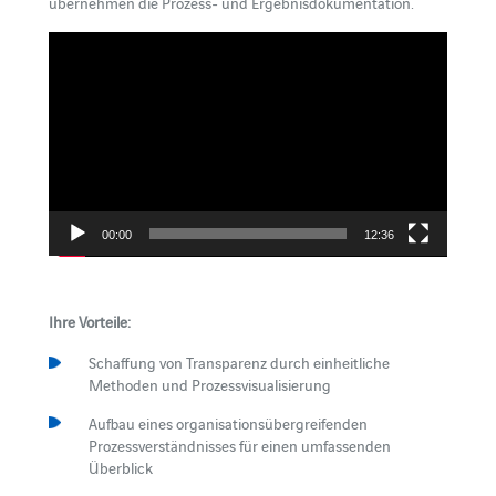
übernehmen die Prozess- und Ergebnisdokumentation.
Video-
Player
00:00
12:36
Ihre Vorteile:
Schaffung von Transparenz durch einheitliche
Methoden und Prozessvisualisierung
Aufbau eines organisationsübergreifenden
Prozessverständnisses für einen umfassenden
Überblick