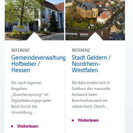
REFERENZ
REFERENZ
Gemeindeverwaltung
Stadt Geldern /
Hofbieber /
Nordrhein-
Hessen
Westfalen
Ein nach eigenen
Bis dato erwies sich in
Angaben
Geldern der manuelle
„Quantensprung“ im
Aufwand beim
Digitalisierungsprojekt
Bescheidversand als
fand durch die
relativ hoch. Durch …
Umstellung …
Weiterlesen
Weiterlesen