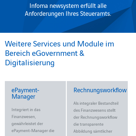
Infoma newsystem erfüllt alle
Anforderungen Ihres Steueramts.
Weitere Services und Module im
Bereich eGovernment &
Digitalisierung
ePayment-
Rechnungsworkflow
Manager
Als integraler Bestandteil
Integriert in das
des Finanzwesens stellt
Finanzwesen,
der Rechnungsworkflow
gewährleistet der
die transparente
ePayment-Manager die
Abbildung sämtlicher