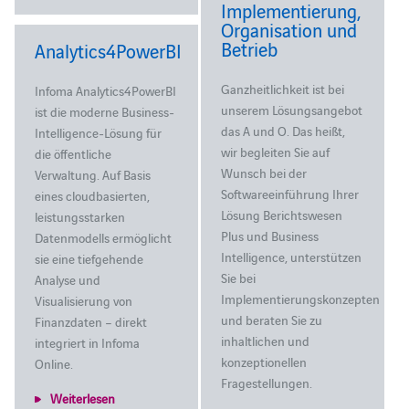
Implementierung,
Organisation und
Betrieb
Analytics4PowerBI
Ganzheitlichkeit ist bei
Infoma Analytics4PowerBI
unserem Lösungsangebot
ist die moderne Business-
das A und O. Das heißt,
Intelligence-Lösung für
wir begleiten Sie auf
die öffentliche
Wunsch bei der
Verwaltung. Auf Basis
Softwareeinführung Ihrer
eines cloudbasierten,
Lösung Berichtswesen
leistungsstarken
Plus und Business
Datenmodells ermöglicht
Intelligence, unterstützen
sie eine tiefgehende
Sie bei
Analyse und
Implementierungskonzepten
Visualisierung von
und beraten Sie zu
Finanzdaten – direkt
inhaltlichen und
integriert in Infoma
konzeptionellen
Online.
Fragestellungen.
Weiterlesen