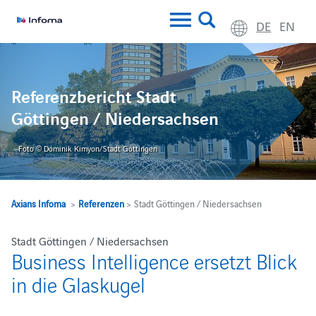
DE
EN
Referenzbericht Stadt
Göttingen / Niedersachsen
Foto © Dominik Kimyon/Stadt Göttingen
Axians Infoma
>
Referenzen
> Stadt Göttingen / Niedersachsen
Stadt Göttingen / Niedersachsen
Business Intelligence ersetzt Blick
in die Glaskugel