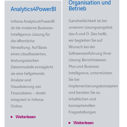
Organisation und
Betrieb
Analytics4PowerBI
Ganzheitlichkeit ist bei
Infoma Analytics4PowerBI
unserem Lösungsangebot
ist die moderne Business-
das A und O. Das heißt,
Intelligence-Lösung für
wir begleiten Sie auf
die öffentliche
Wunsch bei der
Verwaltung. Auf Basis
Softwareeinführung Ihrer
eines cloudbasierten,
Lösung Berichtswesen
leistungsstarken
Plus und Business
Datenmodells ermöglicht
Intelligence, unterstützen
sie eine tiefgehende
Sie bei
Analyse und
Implementierungskonzepten
Visualisierung von
und beraten Sie zu
Finanzdaten – direkt
inhaltlichen und
integriert in Infoma
konzeptionellen
Online.
Fragestellungen.
Weiterlesen
Weiterlesen