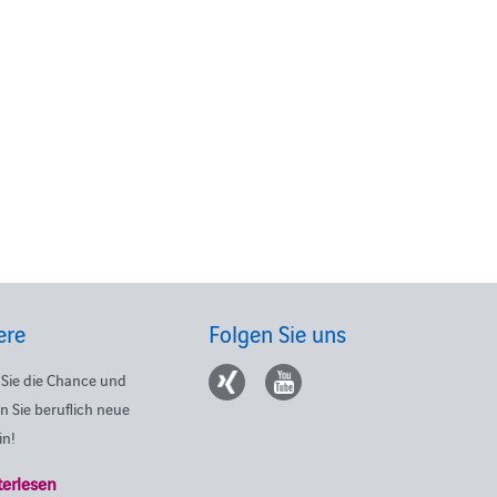
ere
Folgen Sie uns
Sie die Chance und
n Sie beruflich neue
in!
terlesen