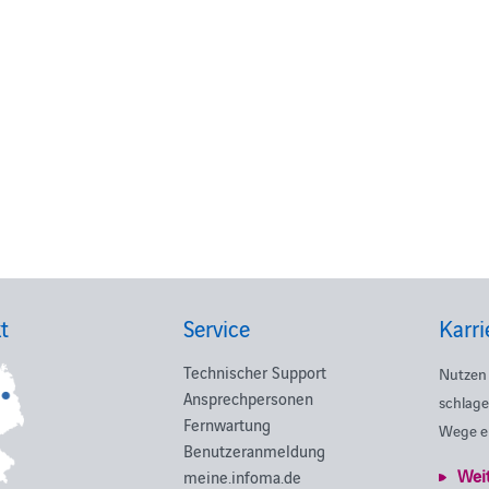
t
Service
Karri
Technischer Support
Nutzen 
Ansprechpersonen
schlage
Fernwartung
Wege e
Benutzeranmeldung
Wei
meine.infoma.de