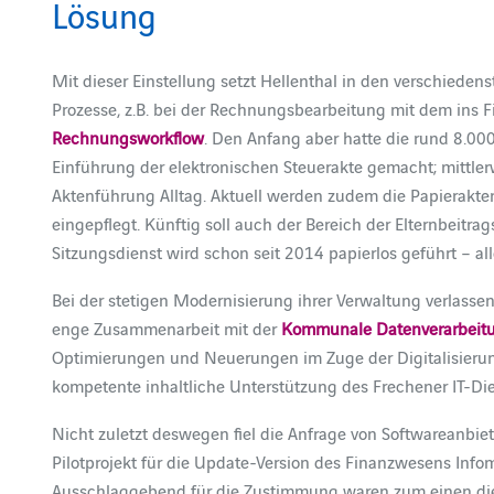
Lösung
Mit dieser Einstellung setzt Hellenthal in den verschiedens
Prozesse, z.B. bei der Rechnungsbearbeitung mit dem ins 
Rechnungsworkflow
. Den Anfang aber hatte die rund 8.00
Einführung der elektronischen Steuerakte gemacht; mittler
Aktenführung Alltag. Aktuell werden zudem die Papierakt
eingepflegt. Künftig soll auch der Bereich der Elternbeitr
Sitzungsdienst wird schon seit 2014 papierlos geführt – al
Bei der stetigen Modernisierung ihrer Verwaltung verlassen
enge Zusammenarbeit mit der
Kommunale Datenverarbeitun
Optimierungen und Neuerungen im Zuge der Digitalisieru
kompetente inhaltliche Unterstützung des Frechener IT-Die
Nicht zuletzt deswegen fiel die Anfrage von Softwareanbie
Pilotprojekt für die Update-Version des Finanzwesens Inf
Ausschlaggebend für die Zustimmung waren zum einen die 