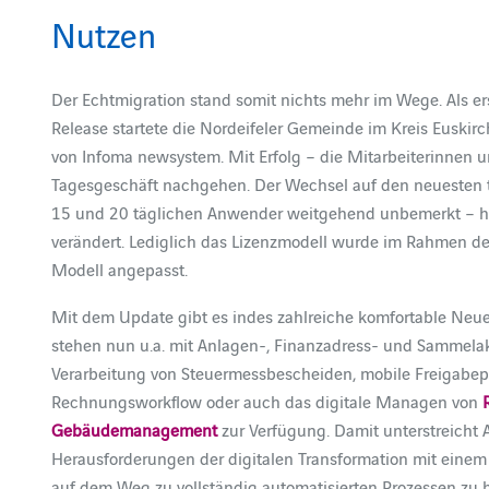
Nutzen
Der Echtmigration stand somit nichts mehr im Wege. Als er
Release startete die Nordeifeler Gemeinde im Kreis Euskir
von Infoma newsystem. Mit Erfolg – die Mitarbeiterinnen 
Tagesgeschäft nachgehen. Der Wechsel auf den neuesten te
15 und 20 täglichen Anwender weitgehend unbemerkt – hat 
verändert. Lediglich das Lizenzmodell wurde im Rahmen 
Modell angepasst.
Mit dem Update gibt es indes zahlreiche komfortable Neue
stehen nun u.a. mit Anlagen-, Finanzadress- und Sammelak
Verarbeitung von Steuermessbescheiden, mobile Freigabep
Rechnungsworkflow oder auch das digitale Managen von
Gebäudemanagement
zur Verfügung. Damit unterstreicht 
Herausforderungen der digitalen Transformation mit eine
auf dem Weg zu vollständig automatisierten Prozessen zu b