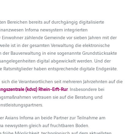
ten Bereichen bereits auf durchgängig digitalisierte
Finanzwesen Infoma newsystem integrierten
0 Einwohner zählende Gemeinde vor sieben Jahren mit der
weile ist in der gesamten Verwaltung die elektronische
en der Bauverwaltung in eine sogenannte Grundstücksakte
agsangelegenheiten digital abgewickelt werden. Und der
le Ratsmitglieder haben entsprechende digitale Endgeräte.
 sich die Verantwortlichen seit mehreren Jahrzehnten auf die
gszentrale (kdvz) Rhein-Erft-Rur
. Insbesondere bei
ngsmaßnahmen vertrauen sie auf die Beratung und
nstleistungspartners.
ter Axians Infoma an beide Partner zur Teilnahme am
oma newsystem gleich auf fruchtbaren Boden.
frühe Möglichkeit, technologisch auf dem aktuellsten