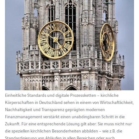
Einheitliche Standards und digitale Prozessketten – kirchliche
Körperschaften in Deutschland sehen in einem von Wirtschaftlichkeit,
Nachhaltigkeit und Transparenz geprägten modernen
Finanzmanagement verstärkt einen unabdingbaren Schritt in die
Zukunft. Für eine entsprechende Lösung gilt aber: Sie muss nicht nur
die speziellen kirchlichen Besonderheiten abbilden – wie z.B. die
Standardisierung von Abläufen in allen Bereichen oder auch…