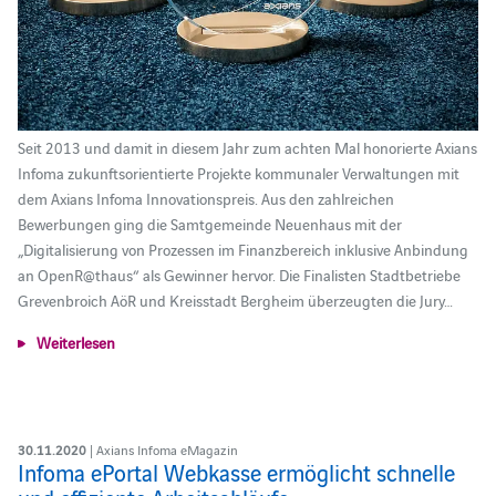
Seit 2013 und damit in diesem Jahr zum achten Mal honorierte Axians
Infoma zukunftsorientierte Projekte kommunaler Verwaltungen mit
dem Axians Infoma Innovationspreis. Aus den zahlreichen
Bewerbungen ging die Samtgemeinde Neuenhaus mit der
„Digitalisierung von Prozessen im Finanzbereich inklusive Anbindung
an OpenR@thaus“ als Gewinner hervor. Die Finalisten Stadtbetriebe
Grevenbroich AöR und Kreisstadt Bergheim überzeugten die Jury…
Weiterlesen
30.11.2020
| Axians Infoma eMagazin
Infoma ePortal Webkasse ermöglicht schnelle