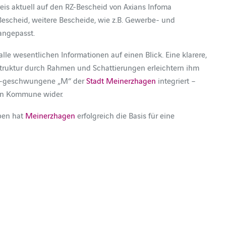
is aktuell auf den RZ-Bescheid von Axians Infoma
scheid, weitere Bescheide, wie z.B. Gewerbe- und
angepasst.
le wesentlichen Informationen auf einen Blick. Eine klarere,
e Struktur durch Rahmen und Schattierungen erleichtern ihm
rün-geschwungene „M“ der
Stadt Meinerzhagen
integriert –
ten Kommune wider.
ben hat
Meinerzhagen
erfolgreich die Basis für eine