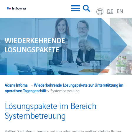
DE
EN
WIEDERKEHRENDE
LÖSUNGSPAKETE
Axians Infoma
>
Wiederkehrende Lösungspakete zur Unterstützung im
operativen Tagesgeschäft
> Systembetreuung
Lösungspakete im Bereich
Systembetreuung
Sollten Sie Infoma bereits nutzen oder nutzen wollen, stehen Ihnen