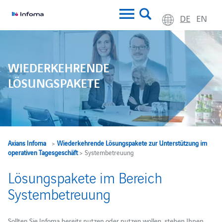
DE
EN
WIEDERKEHRENDE
LÖSUNGSPAKETE
Axians Infoma
>
Wiederkehrende Lösungspakete zur Unterstützung im
operativen Tagesgeschäft
> Systembetreuung
Lösungspakete im Bereich
Systembetreuung
Sollten Sie Infoma bereits nutzen oder nutzen wollen, stehen Ihnen