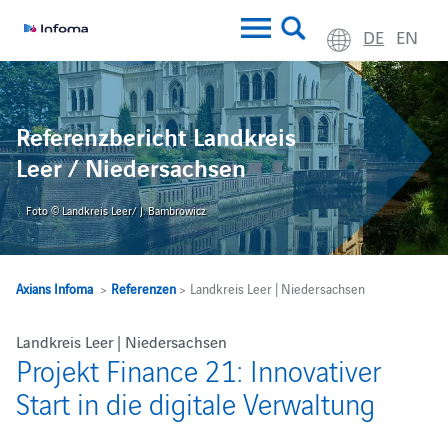
DE
EN
Referenzbericht Landkreis
Leer / Niedersachsen
Foto © Landkreis Leer/ J. Bambrowicz
Axians Infoma
>
Referenzen
> Landkreis Leer | Niedersachsen
Landkreis Leer | Niedersachsen
Projekt Finance 21: Innovativer
Start in die digitale Verwaltung