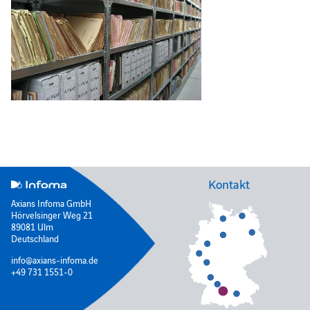
Kontakt
Axians Infoma GmbH
Hörvelsinger Weg 21
89081 Ulm
Deutschland
info@axians-infoma.de
+49 731 1551-0